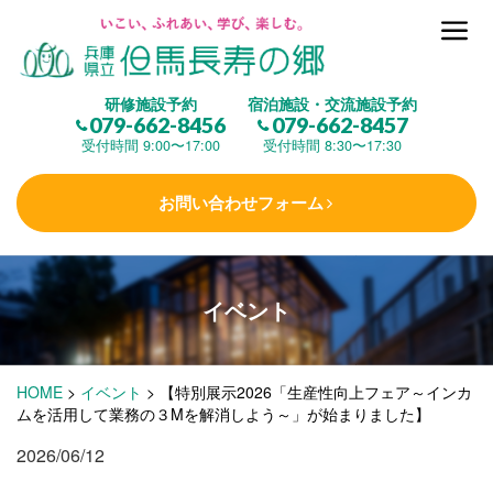
但馬長寿の郷とは
研修施設予約
宿泊施設・交流施設予約
079-662-8456
079-662-8457
集 う
(研修施設)
受付時間 9:00〜17:00
受付時間 8:30〜17:30
お問い合わせフォーム
楽しむ
(交流施設・事業)
イベント
学 ぶ
(健康福祉)
HOME
>
イベント
>
【特別展示2026「生産性向上フェア～インカ
泊まる
(宿泊)
ムを活用して業務の３Mを解消しよう～」が始まりました】
2026/06/12