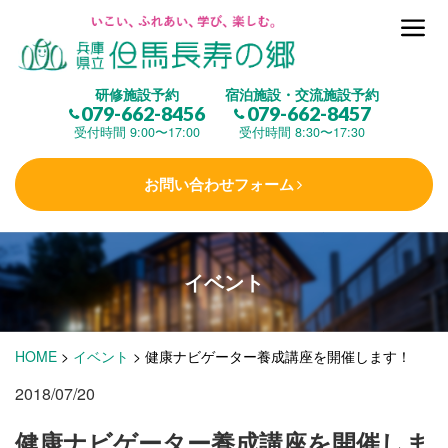
但馬長寿の郷とは
研修施設予約
宿泊施設・交流施設予約
079-662-8456
079-662-8457
集 う
(研修施設)
受付時間 9:00〜17:00
受付時間 8:30〜17:30
お問い合わせフォーム
楽しむ
(交流施設・事業)
イベント
学 ぶ
(健康福祉)
HOME
>
イベント
>
健康ナビゲーター養成講座を開催します！
泊まる
(宿泊)
2018/07/20
健康ナビゲーター養成講座を開催しま