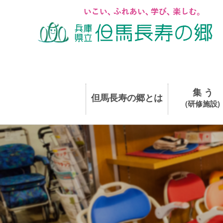
集 う
但馬長寿の郷とは
(研修施設)