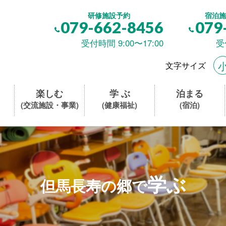
研修施設予約
宿泊施
079-662-8456
079
受付時間 9:00〜17:00
受
文字サイズ
楽しむ
学 ぶ
泊まる
(交流施設・事業)
(健康福祉)
(宿泊)
学ぶ
但馬長寿の郷で