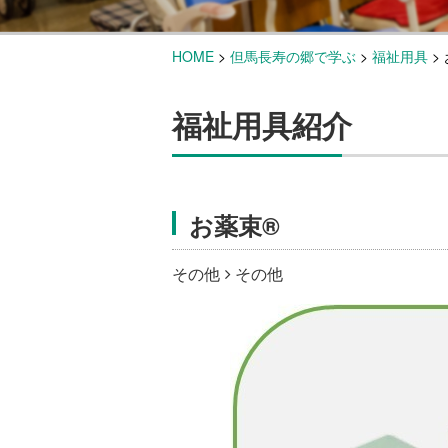
HOME
>
但馬長寿の郷で学ぶ
>
福祉用具
>
福祉用具紹介
お薬束®
その他
その他