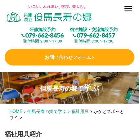
但馬長寿の郷とは
研修施設予約
宿泊施設・交流施設予約
079-662-8456
079-662-8457
集 う
(研修施設)
受付時間 9:00〜17:00
受付時間 8:30〜17:30
お問い合わせフォーム
楽しむ
(交流施設・事業)
学ぶ
但馬長寿の郷で
学 ぶ
(健康福祉)
HOME
>
但馬長寿の郷で学ぶ
>
福祉用具
>
かかとスポッと
泊まる
(宿泊)
ワイン
福祉用具紹介