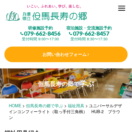
但馬長寿の郷とは
研修施設予約
宿泊施設・交流施設予約
079-662-8456
079-662-8457
集 う
(研修施設)
受付時間 9:00〜17:00
受付時間 8:30〜17:30
お問い合わせフォーム
楽しむ
(交流施設・事業)
学ぶ
但馬長寿の郷で
学 ぶ
(健康福祉)
HOME
>
但馬長寿の郷で学ぶ
>
福祉用具
>
ユニバーサルデザ
泊まる
(宿泊)
インコンフィーライト（取っ手付三角椀） HUB-2 ブラウ
ン