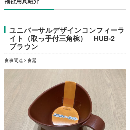
福祉用具紹介
施設・料金
アクセス
ユニバーサルデザインコンフィーラ
イト（取っ手付三角椀） HUB-2
ブラウン
食事関連
食器