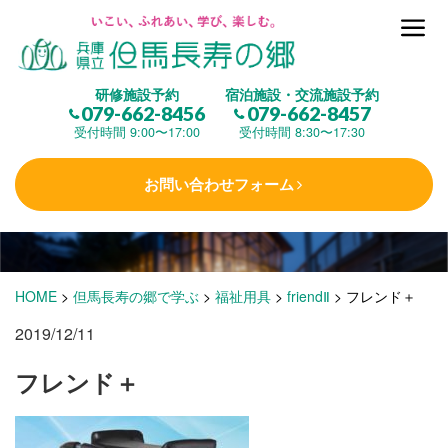
但馬長寿の郷とは
研修施設予約
宿泊施設・交流施設予約
079-662-8456
079-662-8457
集 う
(研修施設)
受付時間 9:00〜17:00
受付時間 8:30〜17:30
お問い合わせフォーム
楽しむ
(交流施設・事業)
学 ぶ
(健康福祉)
HOME
>
但馬長寿の郷で学ぶ
>
福祉用具
>
friendⅡ
>
フレンド＋
2019/12/11
泊まる
(宿泊)
フレンド＋