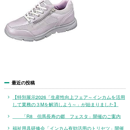
施設・料金
アクセス
最近の投稿
【特別展示2026「生産性向上フェア～インカムを活用
して業務の３Mを解消しよう～」が始まりました】
「R8 但馬長寿の郷 フェスタ」開催のご案内
福祉用具研修会「インカム有効活用のトリセツ」開催