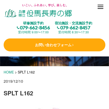
但馬長寿の郷とは
研修施設予約
宿泊施設・交流施設予約
079-662-8456
079-662-8457
集 う
(研修施設)
受付時間 9:00〜17:00
受付時間 8:30〜17:30
お問い合わせフォーム
楽しむ
(交流施設・事業)
学 ぶ
(健康福祉)
HOME
>
SPLT L162
2019/12/10
泊まる
(宿泊)
SPLT L162