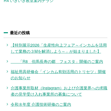
施設・料金
R4 いきいき教室案内チラシ
アクセス
最近の投稿
【特別展示2026「生産性向上フェア～インカムを活用
して業務の３Mを解消しよう～」が始まりました】
「R8 但馬長寿の郷 フェスタ」開催のご案内
福祉用具研修会「インカム有効活用のトリセツ」開催
のお知らせ
介護事業所取材（Instagram）および介護業界への求職
者の見学受け入れ事業所の募集について
令和８年度 介護技術研修のご案内