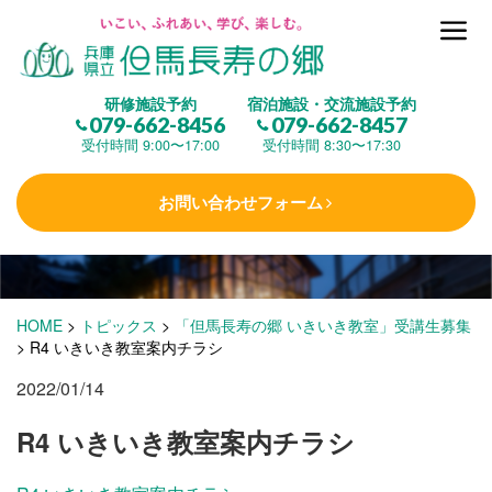
但馬長寿の郷とは
研修施設予約
宿泊施設・交流施設予約
079-662-8456
079-662-8457
集 う
(研修施設)
受付時間 9:00〜17:00
受付時間 8:30〜17:30
お問い合わせフォーム
楽しむ
(交流施設・事業)
学 ぶ
(健康福祉)
HOME
>
トピックス
>
「但馬長寿の郷 いきいき教室」受講生募集
>
R4 いきいき教室案内チラシ
2022/01/14
泊まる
(宿泊)
R4 いきいき教室案内チラシ