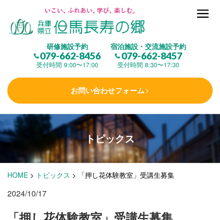
但馬長寿の郷とは
研修施設予約
宿泊施設・交流施設予約
079-662-8456
079-662-8457
集 う
(研修施設)
受付時間 9:00〜17:00
受付時間 8:30〜17:30
お問い合わせフォーム
楽しむ
(交流施設・事業)
トピックス
学 ぶ
(健康福祉)
HOME
>
トピックス
>
「押し花体験教室」受講生募集
泊まる
(宿泊)
2024/10/17
「押し花体験教室」受講生募集