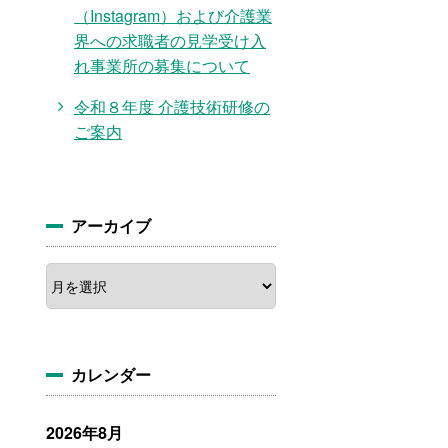
（Instagram）および介護業
界への求職者の見学受け入
れ事業所の募集について
令和８年度 介護技術研修の
ご案内
アーカイブ
ア
ー
カ
イ
ブ
カレンダー
2026年8月