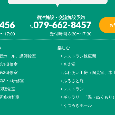
宿泊施設・交流施設予約
8456
079-662-8457
お
〜17:00
受付時間 8:30〜17:30
う
楽しむ
郷ホール、講師控室
レストラン棟広間
第1研修室
音楽堂
第2研修室
ふれあい工房（陶芸室、木
第3・4研修室
ふるさと庵
視聴覚室
レストラン
研修棟和室
ギャラリー「温（ぬくもり
くつろぎホール