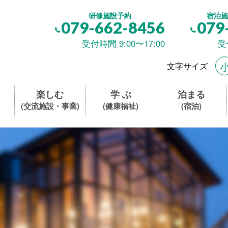
研修施設予約
宿泊施
079-662-8456
079
受付時間 9:00〜17:00
受
文字サイズ
楽しむ
学 ぶ
泊まる
(交流施設・事業)
(健康福祉)
(宿泊)