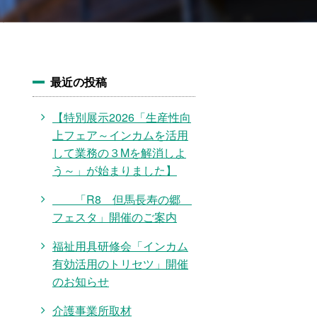
最近の投稿
【特別展示2026「生産性向
上フェア～インカムを活用
して業務の３Mを解消しよ
う～」が始まりました】
「R8 但馬長寿の郷
フェスタ」開催のご案内
福祉用具研修会「インカム
有効活用のトリセツ」開催
のお知らせ
介護事業所取材