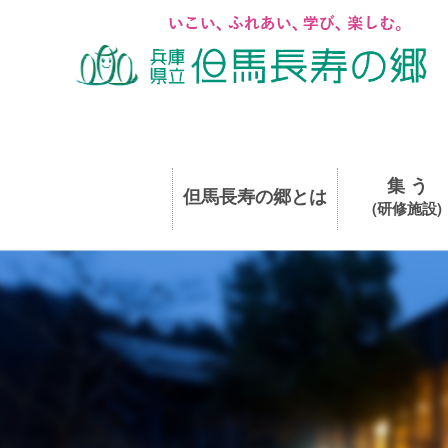
集 う
但馬長寿の郷とは
(研修施設)