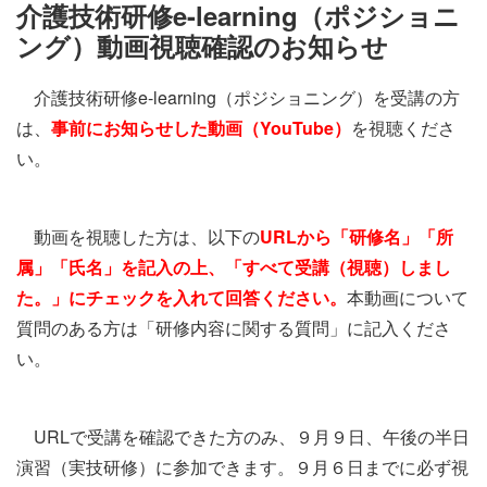
施設・料金
介護技術研修e-learning（ポジショニ
ング）動画視聴確認のお知らせ
アクセス
介護技術研修e-learning（ポジショニング）を受講の方
は、
事前にお知らせした動画（
YouTube
）
を視聴くださ
い。
動画を視聴した方は、以下の
URL
から「研修名」「所
属」「氏名」を記入の上、「すべて受講（視聴）しまし
た。」にチェックを入れて回答ください。
本動画について
質問のある方は「研修内容に関する質問」に記入くださ
い。
URLで受講を確認できた方のみ、９月９日、午後の半日
演習（実技研修）に参加できます。９月６日までに必ず視