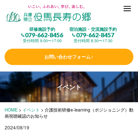
但馬長寿の郷とは
研修施設予約
宿泊施設・交流施設予約
079-662-8456
079-662-8457
集 う
(研修施設)
受付時間 9:00〜17:00
受付時間 8:30〜17:30
お問い合わせフォーム
楽しむ
(交流施設・事業)
イベント
学 ぶ
(健康福祉)
HOME
>
イベント
>
介護技術研修e-learning（ポジショニング）動
泊まる
(宿泊)
画視聴確認のお知らせ
2024/08/19