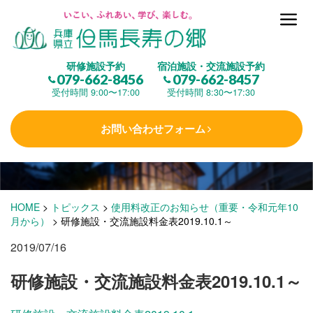
但馬長寿の郷とは
研修施設予約
宿泊施設・交流施設予約
079-662-8456
079-662-8457
集 う
(研修施設)
受付時間 9:00〜17:00
受付時間 8:30〜17:30
お問い合わせフォーム
楽しむ
(交流施設・事業)
学 ぶ
(健康福祉)
HOME
>
トピックス
>
使用料改正のお知らせ（重要・令和元年10
月から）
>
研修施設・交流施設料金表2019.10.1～
2019/07/16
泊まる
(宿泊)
研修施設・交流施設料金表2019.10.1～