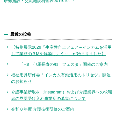
施設・料金
研修施設・交流施設料金表2019.10.1～
アクセス
最近の投稿
【特別展示2026「生産性向上フェア～インカムを活用
して業務の３Mを解消しよう～」が始まりました】
「R8 但馬長寿の郷 フェスタ」開催のご案内
福祉用具研修会「インカム有効活用のトリセツ」開催
のお知らせ
介護事業所取材（Instagram）および介護業界への求職
者の見学受け入れ事業所の募集について
令和８年度 介護技術研修のご案内