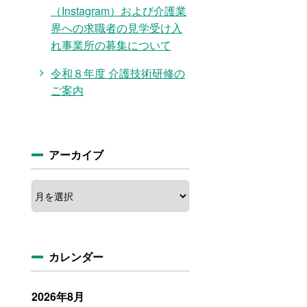
（Instagram）および介護業
界への求職者の見学受け入
れ事業所の募集について
令和８年度 介護技術研修の
ご案内
アーカイブ
ア
ー
カ
イ
ブ
カレンダー
2026年8月