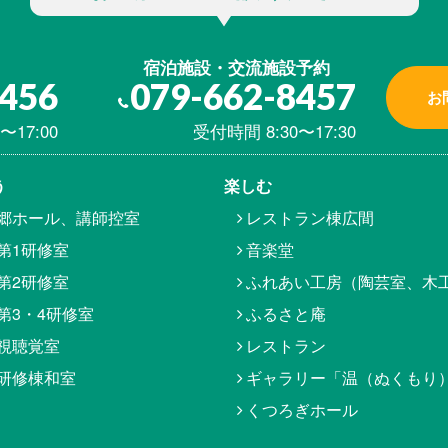
宿泊施設・交流施設予約
8456
079-662-8457
お
〜17:00
受付時間 8:30〜17:30
う
楽しむ
郷ホール、講師控室
レストラン棟広間
第1研修室
音楽堂
第2研修室
ふれあい工房（陶芸室、木
第3・4研修室
ふるさと庵
視聴覚室
レストラン
研修棟和室
ギャラリー「温（ぬくもり
くつろぎホール