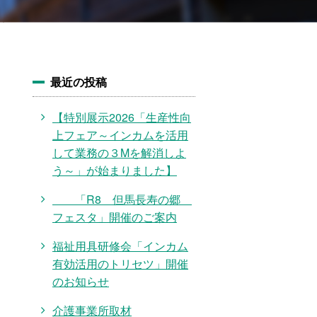
最近の投稿
【特別展示2026「生産性向
上フェア～インカムを活用
して業務の３Mを解消しよ
う～」が始まりました】
「R8 但馬長寿の郷
フェスタ」開催のご案内
福祉用具研修会「インカム
有効活用のトリセツ」開催
のお知らせ
介護事業所取材