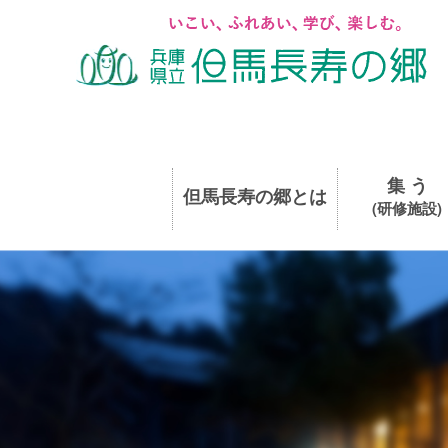
集 う
但馬長寿の郷とは
(研修施設)