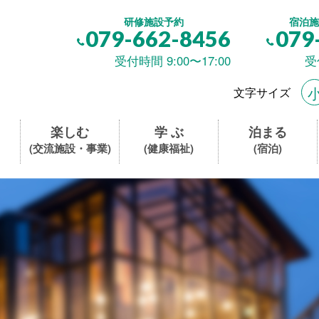
研修施設予約
宿泊施
079-662-8456
079
受付時間 9:00〜17:00
受
文字サイズ
楽しむ
学 ぶ
泊まる
(交流施設・事業)
(健康福祉)
(宿泊)