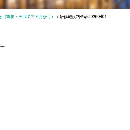
せ（重要・令和７年４月から）
>
研修施設料金表20250401～
1～