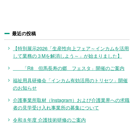
施設・料金
アクセス
最近の投稿
【特別展示2026「生産性向上フェア～インカムを活用
して業務の３Mを解消しよう～」が始まりました】
「R8 但馬長寿の郷 フェスタ」開催のご案内
福祉用具研修会「インカム有効活用のトリセツ」開催
のお知らせ
介護事業所取材（Instagram）および介護業界への求職
者の見学受け入れ事業所の募集について
令和８年度 介護技術研修のご案内