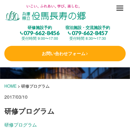
但馬長寿の郷とは
研修施設予約
宿泊施設・交流施設予約
079-662-8456
079-662-8457
集 う
(研修施設)
受付時間 9:00〜17:00
受付時間 8:30〜17:30
お問い合わせフォーム
楽しむ
(交流施設・事業)
学 ぶ
(健康福祉)
HOME
>
研修プログラム
2017/03/10
泊まる
(宿泊)
研修プログラム
研修プログラム