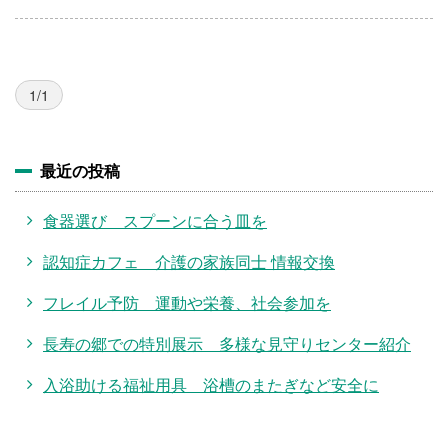
1/1
最近の投稿
食器選び スプーンに合う皿を
認知症カフェ 介護の家族同士 情報交換
フレイル予防 運動や栄養、社会参加を
長寿の郷での特別展示 多様な見守りセンター紹介
入浴助ける福祉用具 浴槽のまたぎなど安全に