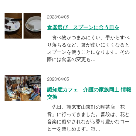
施設・料金
2023/04/05
アクセス
食器選び スプーンに合う皿を
食べ物がつまみにくい、手からすべ
り落ちるなど、箸が使いにくくなると
スプーンを使うことになります。その
際には食器の変更も…
2023/04/05
認知症カフェ 介護の家族同士 情報
交換
先日、朝来市山東町の喫茶店「花
音」に行ってきました。普段は、花と
音楽に癒やされながら香り豊かなコー
ヒーを楽しめます。毎…