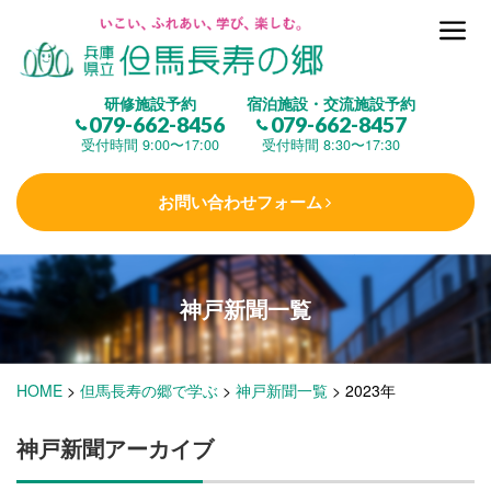
但馬長寿の郷とは
研修施設予約
宿泊施設・交流施設予約
079-662-8456
079-662-8457
集 う
(研修施設)
受付時間 9:00〜17:00
受付時間 8:30〜17:30
お問い合わせフォーム
楽しむ
(交流施設・事業)
神戸新聞一覧
学 ぶ
(健康福祉)
HOME
>
但馬長寿の郷で学ぶ
>
神戸新聞一覧
>
2023年
泊まる
(宿泊)
神戸新聞アーカイブ