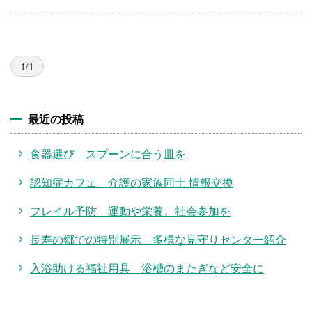
1/1
最近の投稿
食器選び スプーンに合う皿を
認知症カフェ 介護の家族同士 情報交換
フレイル予防 運動や栄養、社会参加を
長寿の郷での特別展示 多様な見守りセンター紹介
入浴助ける福祉用具 浴槽のまたぎなど安全に