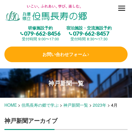
但馬長寿の郷とは
研修施設予約
宿泊施設・交流施設予約
079-662-8456
079-662-8457
集 う
(研修施設)
受付時間 9:00〜17:00
受付時間 8:30〜17:30
お問い合わせフォーム
楽しむ
(交流施設・事業)
神戸新聞一覧
学 ぶ
(健康福祉)
HOME
>
但馬長寿の郷で学ぶ
>
神戸新聞一覧
>
2023年
>
4月
泊まる
(宿泊)
神戸新聞アーカイブ