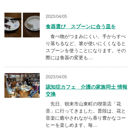
施設・料金
2023/04/05
アクセス
食器選び スプーンに合う皿を
食べ物がつまみにくい、手からすべ
り落ちるなど、箸が使いにくくなると
スプーンを使うことになります。その
際には食器の変更も…
2023/04/05
認知症カフェ 介護の家族同士 情報
交換
先日、朝来市山東町の喫茶店「花
音」に行ってきました。普段は、花と
音楽に癒やされながら香り豊かなコー
ヒーを楽しめます。毎…