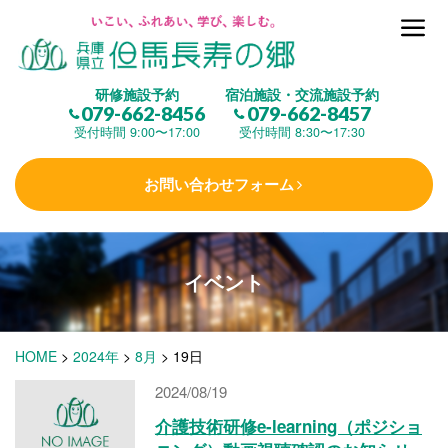
但馬長寿の郷とは
研修施設予約
宿泊施設・交流施設予約
079-662-8456
079-662-8457
集 う
(研修施設)
受付時間 9:00〜17:00
受付時間 8:30〜17:30
お問い合わせフォーム
楽しむ
(交流施設・事業)
イベント
学 ぶ
(健康福祉)
HOME
>
2024年
>
8月
>
19日
泊まる
(宿泊)
2024/08/19
介護技術研修e-learning（ポジショ