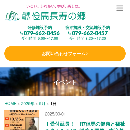
但馬長寿の郷とは
研修施設予約
宿泊施設・交流施設予約
079-662-8456
079-662-8457
集 う
(研修施設)
受付時間 9:00〜17:00
受付時間 8:30〜17:30
お問い合わせフォーム
楽しむ
(交流施設・事業)
イベント
学 ぶ
(健康福祉)
HOME
>
2025年
>
9月
>
1日
泊まる
(宿泊)
2025/09/01
！受付延長！ R7但馬の健康と福祉