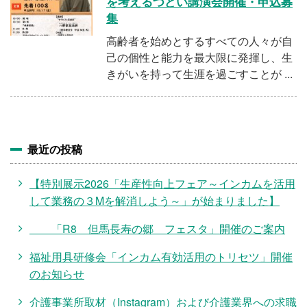
施設・料金
を考えるつどい講演会開催・申込募
集
高齢者を始めとするすべての人々が自
アクセス
己の個性と能力を最大限に発揮し、生
きがいを持って生涯を過ごすことが ...
最近の投稿
【特別展示2026「生産性向上フェア～インカムを活用
して業務の３Mを解消しよう～」が始まりました】
「R8 但馬長寿の郷 フェスタ」開催のご案内
福祉用具研修会「インカム有効活用のトリセツ」開催
のお知らせ
介護事業所取材（Instagram）および介護業界への求職