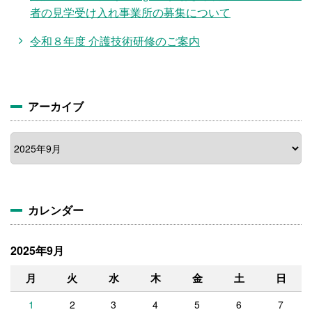
者の見学受け入れ事業所の募集について
令和８年度 介護技術研修のご案内
アーカイブ
ア
ー
カ
イ
ブ
カレンダー
2025年9月
月
火
水
木
金
土
日
1
2
3
4
5
6
7