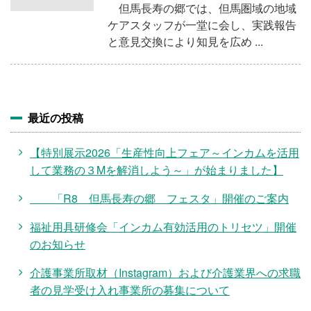
施設・料金
但馬長寿の郷では、但馬圏域の地域
ケアスタッフが一堂に会し、実践報告
と意見交換により知見を広め ...
アクセス
最近の投稿
【特別展示2026「生産性向上フェア～インカムを活用
して業務の３Mを解消しよう～」が始まりました】
「R8 但馬長寿の郷 フェスタ」開催のご案内
福祉用具研修会「インカム有効活用のトリセツ」開催
のお知らせ
介護事業所取材（Instagram）および介護業界への求職
者の見学受け入れ事業所の募集について