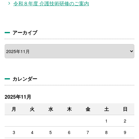
令和８年度 介護技術研修のご案内
アーカイブ
ア
ー
カ
イ
ブ
カレンダー
2025年11月
月
火
水
木
金
土
日
1
2
3
4
5
6
7
8
9