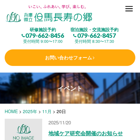
但馬長寿の郷とは
研修施設予約
宿泊施設・交流施設予約
079-662-8456
079-662-8457
集 う
(研修施設)
受付時間 9:00〜17:00
受付時間 8:30〜17:30
お問い合わせフォーム
楽しむ
(交流施設・事業)
イベント
学 ぶ
(健康福祉)
HOME
>
2025年
>
11月
>
20日
泊まる
(宿泊)
2025/11/20
地域ケア研究会開催のお知らせ