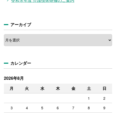
令和８年度 介護技術研修のご案内
アーカイブ
ア
ー
カ
イ
ブ
カレンダー
2026年8月
月
火
水
木
金
土
日
1
2
3
4
5
6
7
8
9