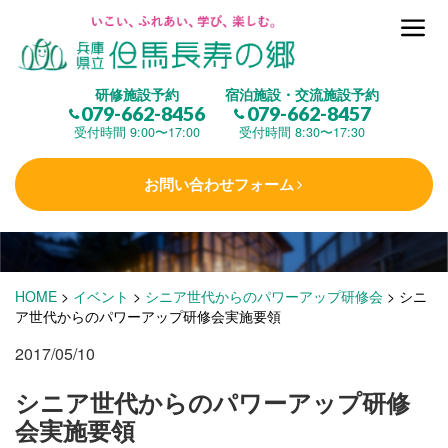
但馬長寿の郷とは
研修施設予約
宿泊施設・交流施設予約
079-662-8456
079-662-8457
集 う
(研修施設)
受付時間 9:00〜17:00
受付時間 8:30〜17:30
お問い合わせフォーム
楽しむ
(交流施設・事業)
学 ぶ
(健康福祉)
HOME
>
イベント
>
シニア世代からのパワーアップ研修会
>
シニ
ア世代からのパワーアップ研修会実施要領
2017/05/10
泊まる
(宿泊)
シニア世代からのパワーアップ研修
会実施要領