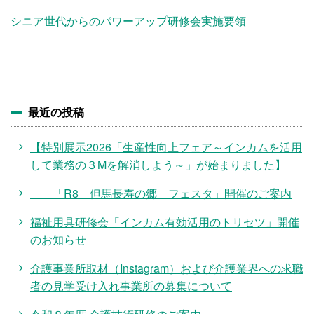
施設・料金
シニア世代からのパワーアップ研修会実施要領
アクセス
最近の投稿
【特別展示2026「生産性向上フェア～インカムを活用
して業務の３Mを解消しよう～」が始まりました】
「R8 但馬長寿の郷 フェスタ」開催のご案内
福祉用具研修会「インカム有効活用のトリセツ」開催
のお知らせ
介護事業所取材（Instagram）および介護業界への求職
者の見学受け入れ事業所の募集について