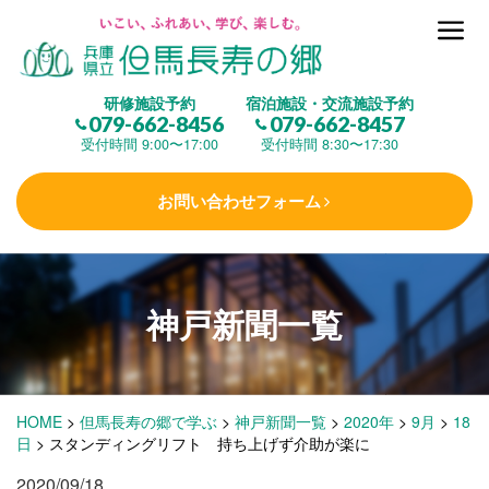
但馬長寿の郷とは
研修施設予約
宿泊施設・交流施設予約
079-662-8456
079-662-8457
集 う
(研修施設)
受付時間 9:00〜17:00
受付時間 8:30〜17:30
お問い合わせフォーム
楽しむ
(交流施設・事業)
学 ぶ
(健康福祉)
神戸新聞一覧
泊まる
(宿泊)
HOME
>
但馬長寿の郷で学ぶ
>
神戸新聞一覧
>
2020年
>
9月
>
18
日
>
スタンディングリフト 持ち上げず介助が楽に
2020/09/18