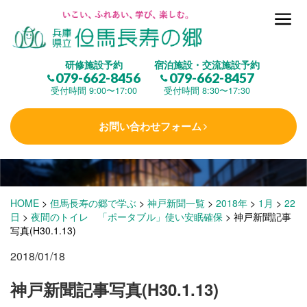
但馬長寿の郷とは
研修施設予約
宿泊施設・交流施設予約
079-662-8456
079-662-8457
集 う
(研修施設)
受付時間 9:00〜17:00
受付時間 8:30〜17:30
お問い合わせフォーム
楽しむ
(交流施設・事業)
学 ぶ
(健康福祉)
HOME
>
但馬長寿の郷で学ぶ
>
神戸新聞一覧
>
2018年
>
1月
>
22
日
>
夜間のトイレ 「ポータブル」使い安眠確保
>
神戸新聞記事
写真(H30.1.13)
泊まる
(宿泊)
2018/01/18
神戸新聞記事写真(H30.1.13)