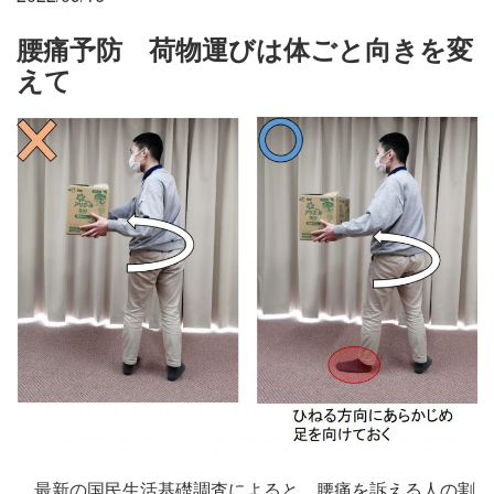
施設・料金
腰痛予防 荷物運びは体ごと向きを変
えて
アクセス
最新の国民生活基礎調査によると、腰痛を訴える人の割