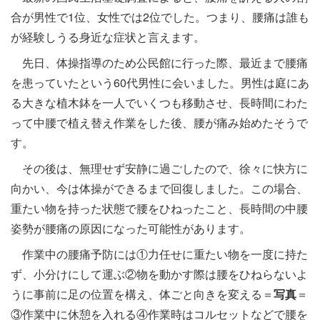
合が男性で1位、女性では2位でした。つまり、腰痛は誰も
が経験しうる身近な症状と言えます。
先日、体操指導のため公民館に行った際、最近まで腰痛
を患っていたという60代男性に会いました。男性は庭にあ
る大きな植木鉢を一人でいくつも移動させ、長時間にわた
って中腰で植え替え作業をした後、腰が痛み始めたそうで
す。
その後は、無理せず安静に過ごしたので、徐々に快方に
向かい、今は体操ができるまで回復しました。この場合、
重たい物を持った状態で腰をひねったこと、長時間の中腰
姿勢が腰痛の原因になった可能性があります。
作業中の腰痛予防には①力任せに重たい物を一度に持た
ず、小分けにして運ぶ②物を動かす際は腰をひねらないよ
うに事前に足の位置を構え、体ごと向きを変える＝
写真
＝
③作業中に休憩を入れる④作業時はコルセットなどで腰を