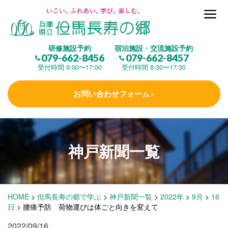
但馬長寿の郷とは
研修施設予約
宿泊施設・交流施設予約
079-662-8456
079-662-8457
集 う
(研修施設)
受付時間 9:00〜17:00
受付時間 8:30〜17:30
お問い合わせフォーム
楽しむ
(交流施設・事業)
学 ぶ
(健康福祉)
神戸新聞一覧
泊まる
(宿泊)
HOME
>
但馬長寿の郷で学ぶ
>
神戸新聞一覧
>
2022年
>
9月
>
16
日
>
腰痛予防 荷物運びは体ごと向きを変えて
2022/09/16