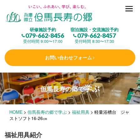
但馬長寿の郷とは
研修施設予約
宿泊施設・交流施設予約
079-662-8456
079-662-8457
集 う
(研修施設)
受付時間 9:00〜17:00
受付時間 8:30〜17:30
お問い合わせフォーム
楽しむ
(交流施設・事業)
学ぶ
但馬長寿の郷で
学 ぶ
(健康福祉)
HOME
>
但馬長寿の郷で学ぶ
>
福祉用具
>
軽量浴槽台 ジャ
泊まる
(宿泊)
ストソフト16-26㎝
福祉用具紹介