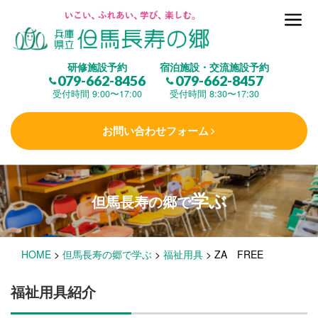
但馬長寿の郷とは
研修施設予約
宿泊施設・交流施設予約
079-662-8456
079-662-8457
集 う
(研修施設)
受付時間 9:00〜17:00
受付時間 8:30〜17:30
お問い合わせフォーム
楽しむ
(交流施設・事業)
学ぶ
但馬長寿の郷で
学 ぶ
(健康福祉)
HOME
>
但馬長寿の郷で学ぶ
>
福祉用具
>
ZA FREE
泊まる
(宿泊)
福祉用具紹介