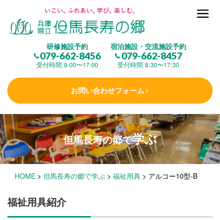
但馬長寿の郷とは
研修施設予約
宿泊施設・交流施設予約
079-662-8456
079-662-8457
集 う
(研修施設)
受付時間 9:00〜17:00
受付時間 8:30〜17:30
お問い合わせフォーム
楽しむ
(交流施設・事業)
学ぶ
但馬長寿の郷で
学 ぶ
(健康福祉)
HOME
>
但馬長寿の郷で学ぶ
>
福祉用具
>
アルコー10型-B
泊まる
(宿泊)
福祉用具紹介