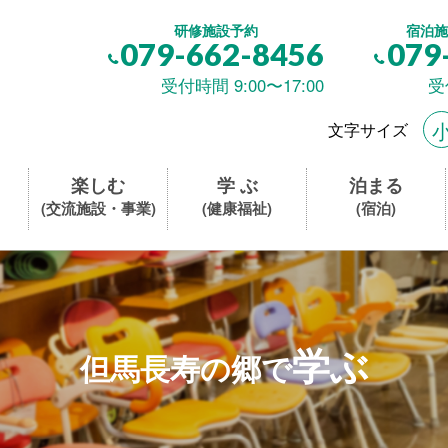
研修施設予約
宿泊施
079-662-8456
079
受付時間 9:00〜17:00
受
文字サイズ
楽しむ
学 ぶ
泊まる
(交流施設・事業)
(健康福祉)
(宿泊)
学ぶ
但馬長寿の郷で