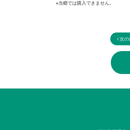
※当郷では購入できません。
次の