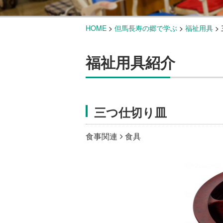
HOME
>
但馬長寿の郷で学ぶ
>
福祉用具
>
福祉用具紹介
三つ仕切り皿
食事関連
食具