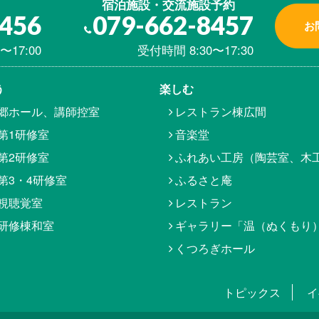
宿泊施設・交流施設予約
8456
079-662-8457
お
〜17:00
受付時間 8:30〜17:30
う
楽しむ
郷ホール、講師控室
レストラン棟広間
第1研修室
音楽堂
第2研修室
ふれあい工房（陶芸室、木
第3・4研修室
ふるさと庵
視聴覚室
レストラン
研修棟和室
ギャラリー「温（ぬくもり
くつろぎホール
トピックス
イ