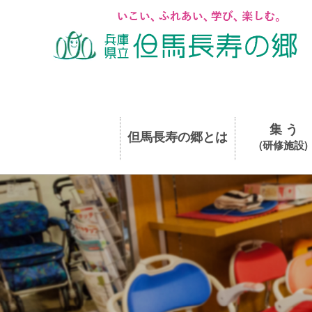
集 う
但馬長寿の郷とは
(研修施設)