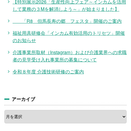
【特別展示2026「生産性向上フェア～インカムを活用
して業務の３Mを解消しよう～」が始まりました】
「R8 但馬長寿の郷 フェスタ」開催のご案内
福祉用具研修会「インカム有効活用のトリセツ」開催
のお知らせ
介護事業所取材（Instagram）および介護業界への求職
者の見学受け入れ事業所の募集について
令和８年度 介護技術研修のご案内
アーカイブ
ア
ー
カ
イ