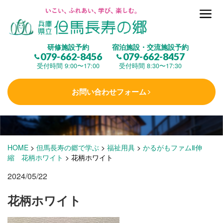
但馬長寿の郷とは
研修施設予約
宿泊施設・交流施設予約
079-662-8456
079-662-8457
集 う
(研修施設)
受付時間 9:00〜17:00
受付時間 8:30〜17:30
お問い合わせフォーム
楽しむ
(交流施設・事業)
学 ぶ
(健康福祉)
HOME
>
但馬長寿の郷で学ぶ
>
福祉用具
>
かるがもファムⅡ伸
縮 花柄ホワイト
>
花柄ホワイト
2024/05/22
泊まる
(宿泊)
花柄ホワイト