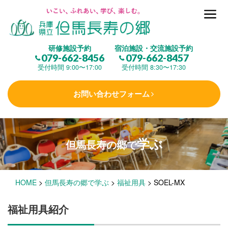
但馬長寿の郷とは
研修施設予約
宿泊施設・交流施設予約
079-662-8456
079-662-8457
集 う
(研修施設)
受付時間 9:00〜17:00
受付時間 8:30〜17:30
お問い合わせフォーム
楽しむ
(交流施設・事業)
学ぶ
但馬長寿の郷で
学 ぶ
(健康福祉)
HOME
>
但馬長寿の郷で学ぶ
>
福祉用具
>
SOEL-MX
泊まる
(宿泊)
福祉用具紹介