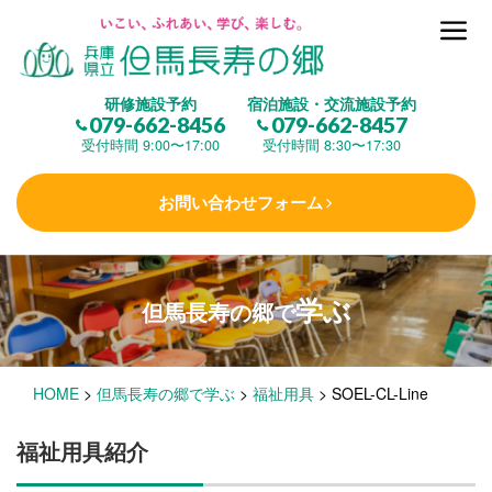
但馬長寿の郷とは
研修施設予約
宿泊施設・交流施設予約
079-662-8456
079-662-8457
集 う
(研修施設)
受付時間 9:00〜17:00
受付時間 8:30〜17:30
お問い合わせフォーム
楽しむ
(交流施設・事業)
学ぶ
但馬長寿の郷で
学 ぶ
(健康福祉)
HOME
>
但馬長寿の郷で学ぶ
>
福祉用具
>
SOEL-CL-Line
泊まる
(宿泊)
福祉用具紹介