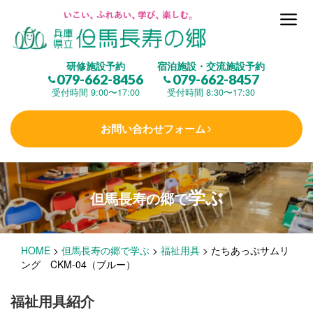
但馬長寿の郷とは
研修施設予約
宿泊施設・交流施設予約
079-662-8456
079-662-8457
集 う
(研修施設)
受付時間 9:00〜17:00
受付時間 8:30〜17:30
お問い合わせフォーム
楽しむ
(交流施設・事業)
学ぶ
但馬長寿の郷で
学 ぶ
(健康福祉)
HOME
>
但馬長寿の郷で学ぶ
>
福祉用具
>
たちあっぷサムリ
泊まる
(宿泊)
ング CKM-04（ブルー）
福祉用具紹介