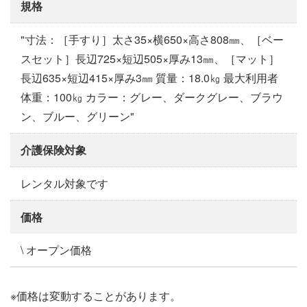
規格
"寸法：［手すり］太さ35×横650×高さ808㎜、［ベー
スセット］長辺725×短辺505×厚み13㎜、［マット］
長辺635×短辺415×厚み3㎜ 質量：18.0㎏ 最大利用者
体重：100㎏ カラー：グレー、ダークグレー、ブラウ
ン、ブルー、グリーン"
介護保険対象
レンタル対象です
価格
\ オープン価格
※価格は変動することがあります。