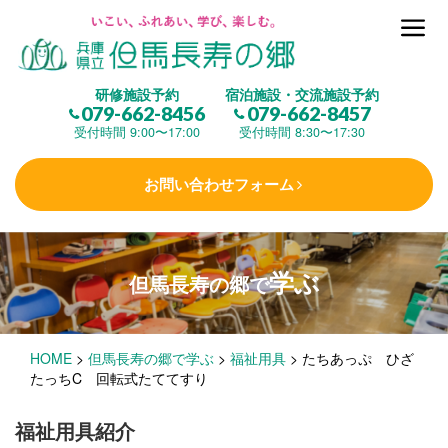
但馬長寿の郷とは
研修施設予約
宿泊施設・交流施設予約
079-662-8456
079-662-8457
集 う
(研修施設)
受付時間 9:00〜17:00
受付時間 8:30〜17:30
お問い合わせフォーム
楽しむ
(交流施設・事業)
学ぶ
但馬長寿の郷で
学 ぶ
(健康福祉)
HOME
>
但馬長寿の郷で学ぶ
>
福祉用具
>
たちあっぷ ひざ
泊まる
(宿泊)
たっちC 回転式たててすり
福祉用具紹介