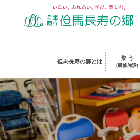
集 う
但馬長寿の郷とは
(研修施設)