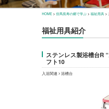
HOME
>
但馬長寿の郷で学ぶ
>
福祉用具
>
福祉用具紹介
ステンレス製浴槽台R “
フト10
入浴関連
浴槽台