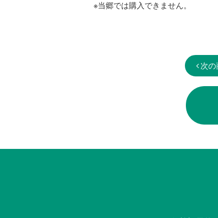
※当郷では購入できません。
次の