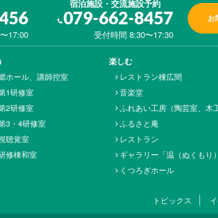
宿泊施設・交流施設予約
8456
079-662-8457
お
〜17:00
受付時間 8:30〜17:30
う
楽しむ
郷ホール、講師控室
レストラン棟広間
第1研修室
音楽堂
第2研修室
ふれあい工房（陶芸室、木
第3・4研修室
ふるさと庵
視聴覚室
レストラン
研修棟和室
ギャラリー「温（ぬくもり
くつろぎホール
トピックス
イ