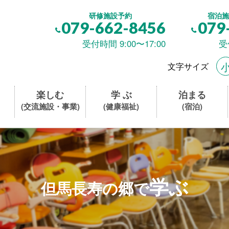
研修施設予約
宿泊施
079-662-8456
079
受付時間 9:00〜17:00
受
文字サイズ
楽しむ
学 ぶ
泊まる
(交流施設・事業)
(健康福祉)
(宿泊)
学ぶ
但馬長寿の郷で