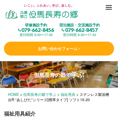
但馬長寿の郷とは
研修施設予約
宿泊施設・交流施設予約
079-662-8456
079-662-8457
集 う
(研修施設)
受付時間 9:00〜17:00
受付時間 8:30〜17:30
お問い合わせフォーム
楽しむ
(交流施設・事業)
学ぶ
但馬長寿の郷で
学 ぶ
(健康福祉)
HOME
>
但馬長寿の郷で学ぶ
>
福祉用具
>
ステンレス製浴槽
泊まる
(宿泊)
台R “あしぴた”シリーズ[標準タイプ] ソフト15-20
福祉用具紹介