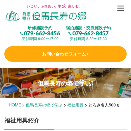
但馬長寿の郷とは
研修施設予約
宿泊施設・交流施設予約
079-662-8456
079-662-8457
集 う
(研修施設)
受付時間 9:00〜17:00
受付時間 8:30〜17:30
お問い合わせフォーム
楽しむ
(交流施設・事業)
学ぶ
但馬長寿の郷で
学 ぶ
(健康福祉)
HOME
>
但馬長寿の郷で学ぶ
>
福祉用具
>
とろみ名人500ｇ
泊まる
(宿泊)
福祉用具紹介