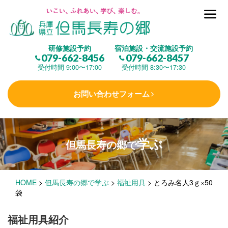
但馬長寿の郷とは
研修施設予約
宿泊施設・交流施設予約
079-662-8456
079-662-8457
集 う
(研修施設)
受付時間 9:00〜17:00
受付時間 8:30〜17:30
お問い合わせフォーム
楽しむ
(交流施設・事業)
学ぶ
但馬長寿の郷で
学 ぶ
(健康福祉)
HOME
>
但馬長寿の郷で学ぶ
>
福祉用具
>
とろみ名人3ｇ×50
泊まる
(宿泊)
袋
福祉用具紹介