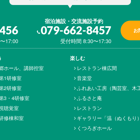
宿泊施設・交流施設予約
8456
079-662-8457
お
〜17:00
受付時間 8:30〜17:30
う
楽しむ
郷ホール、講師控室
レストラン棟広間
第1研修室
音楽堂
第2研修室
ふれあい工房（陶芸室、木
第3・4研修室
ふるさと庵
視聴覚室
レストラン
研修棟和室
ギャラリー「温（ぬくもり
くつろぎホール