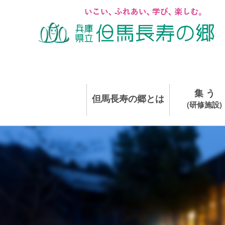
集 う
但馬長寿の郷とは
(研修施設)