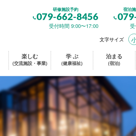
研修施設予約
宿泊施
079-662-8456
079
受付時間 9:00〜17:00
受
文字サイズ
楽しむ
学 ぶ
泊まる
(交流施設・事業)
(健康福祉)
(宿泊)