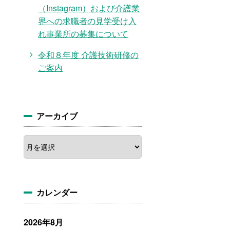
（Instagram）および介護業
界への求職者の見学受け入
れ事業所の募集について
令和８年度 介護技術研修の
ご案内
アーカイブ
ア
ー
カ
イ
ブ
カレンダー
2026年8月