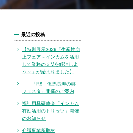
最近の投稿
【特別展示2026「生産性向
上フェア～インカムを活用
して業務の３Mを解消しよ
う～」が始まりました】
「R8 但馬長寿の郷
フェスタ」開催のご案内
福祉用具研修会「インカム
有効活用のトリセツ」開催
のお知らせ
介護事業所取材