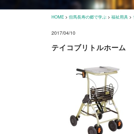
HOME
>
但馬長寿の郷で学ぶ
>
福祉用具
>
2017/04/10
テイコブリトルホーム