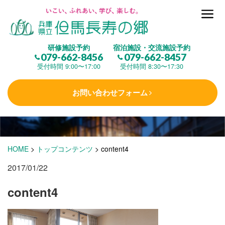
但馬長寿の郷とは
研修施設予約
宿泊施設・交流施設予約
079-662-8456
079-662-8457
集 う
(研修施設)
受付時間 9:00〜17:00
受付時間 8:30〜17:30
お問い合わせフォーム
楽しむ
(交流施設・事業)
学 ぶ
(健康福祉)
HOME
>
トップコンテンツ
>
content4
2017/01/22
泊まる
(宿泊)
content4