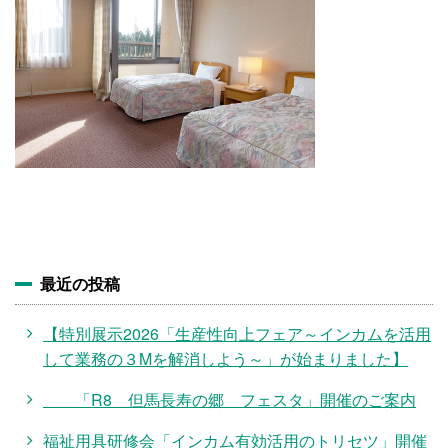
施設・料金
アクセス
最近の投稿
【特別展示2026「生産性向上フェア～インカムを活用
して業務の３Mを解消しよう～」が始まりました】
「R8 但馬長寿の郷 フェスタ」開催のご案内
福祉用具研修会「インカム有効活用のトリセツ」開催