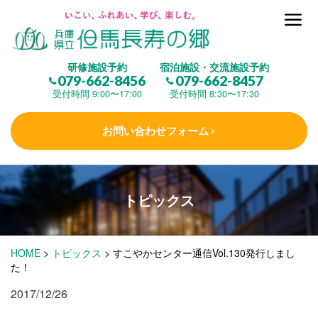
但馬長寿の郷とは
研修施設予約
宿泊施設・交流施設予約
079-662-8456
079-662-8457
集 う
(研修施設)
受付時間 9:00〜17:00
受付時間 8:30〜17:30
お問い合わせフォーム
楽しむ
(交流施設・事業)
トピックス
学 ぶ
(健康福祉)
HOME
>
トピックス
>
すこやかセンター通信Vol.130発行しまし
泊まる
(宿泊)
た！
2017/12/26