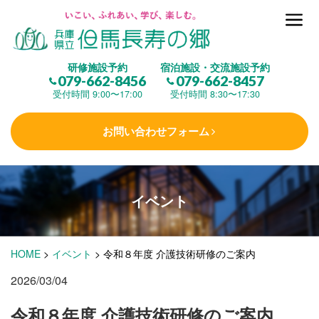
但馬長寿の郷とは
研修施設予約
宿泊施設・交流施設予約
079-662-8456
079-662-8457
集 う
(研修施設)
受付時間 9:00〜17:00
受付時間 8:30〜17:30
お問い合わせフォーム
楽しむ
(交流施設・事業)
イベント
学 ぶ
(健康福祉)
HOME
>
イベント
>
令和８年度 介護技術研修のご案内
泊まる
(宿泊)
2026/03/04
令和８年度 介護技術研修のご案内