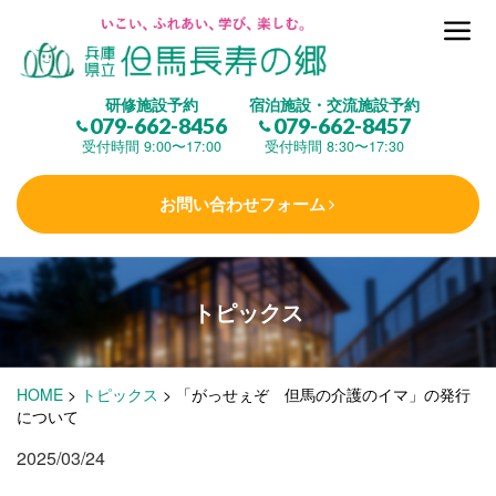
但馬長寿の郷とは
研修施設予約
宿泊施設・交流施設予約
079-662-8456
079-662-8457
集 う
(研修施設)
受付時間 9:00〜17:00
受付時間 8:30〜17:30
お問い合わせフォーム
楽しむ
(交流施設・事業)
トピックス
学 ぶ
(健康福祉)
HOME
>
トピックス
>
「がっせぇぞ 但馬の介護のイマ」の発行
泊まる
(宿泊)
について
2025/03/24