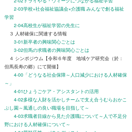
2-02トライやる・ウィークにつながる福祉学習
2-03学校×社会福祉協議会×介護職 みんなで創る福祉
学習
2-04高校生が福祉学習の先生に
３ 人材確保に関連する情報
3-01新卒者の興味関心ごとは
3-02但馬の求職者の興味関心ごとは
４ シンポジウム【令和６年度 地域ケア研究会（於：
但馬長寿の郷）にて開催】
4-00「どうなる社会保障～人口減少における人材確保
～」
4-01ひょうごケア・アシスタントの活用
4-02多様な人財を活かしチームで支え合うむらおかこ
ぶし園～風通しの良い職場を目指して～
4-03求職者目線から見た介護職について～人で不足分
野における人材確保について～