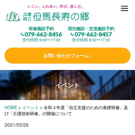
但馬長寿の郷とは
研修施設予約
宿泊施設・交流施設予約
079-662-8456
079-662-8457
集 う
(研修施設)
受付時間 9:00〜17:00
受付時間 8:30〜17:30
お問い合わせフォーム
楽しむ
(交流施設・事業)
イベント
学 ぶ
(健康福祉)
HOME
>
イベント
>
令和３年度「自立支援のための基礎研修」及
泊まる
(宿泊)
び「介護技術研修」の開催について
2021/03/26