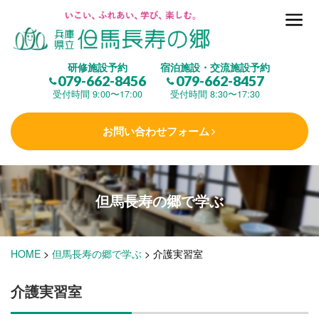
但馬長寿の郷とは
研修施設予約
宿泊施設・交流施設予約
079-662-8456
079-662-8457
集 う
(研修施設)
受付時間 9:00〜17:00
受付時間 8:30〜17:30
お問い合わせフォーム
楽しむ
(交流施設・事業)
但馬長寿の郷で
学ぶ
学 ぶ
(健康福祉)
HOME
>
但馬長寿の郷で学ぶ
>
介護実習室
泊まる
(宿泊)
介護実習室