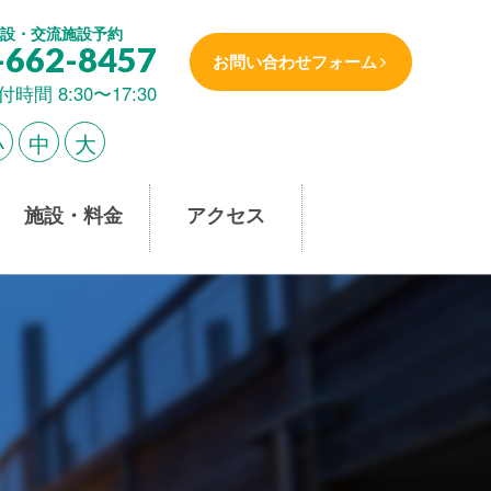
設・交流施設予約
-662-8457
お問い合わせフォーム
付時間 8:30〜17:30
小
中
大
施設・料金
アクセス