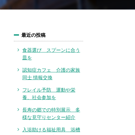
最近の投稿
食器選び スプーンに合う
皿を
認知症カフェ 介護の家族
同士 情報交換
フレイル予防 運動や栄
養、社会参加を
長寿の郷での特別展示 多
様な見守りセンター紹介
入浴助ける福祉用具 浴槽