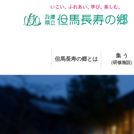
集 う
但馬長寿の郷とは
(研修施設)