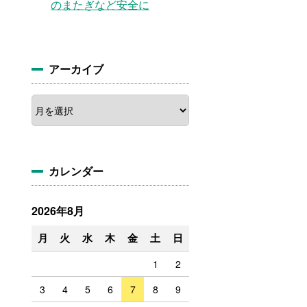
のまたぎなど安全に
アーカイブ
カレンダー
2026年8月
月
火
水
木
金
土
日
1
2
3
4
5
6
7
8
9