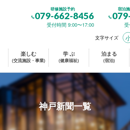
研修施設予約
宿泊施
079-662-8456
079
受付時間 9:00〜17:00
受
文字サイズ
楽しむ
学 ぶ
泊まる
(交流施設・事業)
(健康福祉)
(宿泊)
神戸新聞一覧