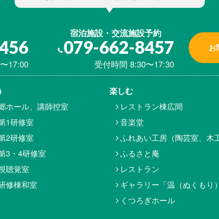
宿泊施設・交流施設予約
8456
079-662-8457
お
〜17:00
受付時間 8:30〜17:30
う
楽しむ
郷ホール、講師控室
レストラン棟広間
第1研修室
音楽堂
第2研修室
ふれあい工房（陶芸室、木
第3・4研修室
ふるさと庵
視聴覚室
レストラン
研修棟和室
ギャラリー「温（ぬくもり
くつろぎホール