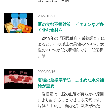
2022/10/21
夏の食欲不振対策 ビタミンなど多
く含む食材を
2019年の「国民健康・栄養調査」に
よると、65歳以上の男性の12.4％、女
性の20.7%が低栄養傾向です。低栄養
に陥…
2022/09/16
夏場の脳梗塞予防 こまめな水分補
給が重要
脳梗塞は、脳の血管が何らかの原因
により詰まることで起こる病気です。
片側の手や足、顔などに麻痺が出た