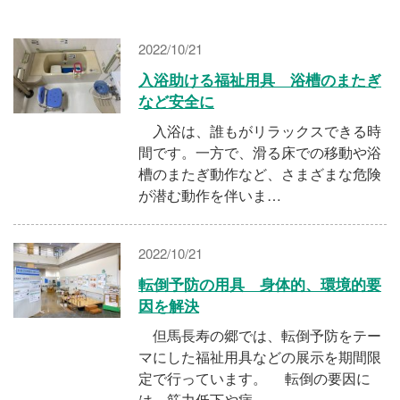
施設・料金
2022/10/21
アクセス
入浴助ける福祉用具 浴槽のまたぎ
など安全に
入浴は、誰もがリラックスできる時
間です。一方で、滑る床での移動や浴
槽のまたぎ動作など、さまざまな危険
が潜む動作を伴いま…
2022/10/21
転倒予防の用具 身体的、環境的要
因を解決
但馬長寿の郷では、転倒予防をテー
マにした福祉用具などの展示を期間限
定で行っています。 転倒の要因に
は、筋力低下や病…