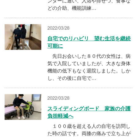
ンターに通い、入浴や排せつ、食事な
どの介助、機能訓練…
2022/03/28
自宅でのリハビリ 望む生活を継続
可能に
先日お会いした８０代の女性は、病
気で入院していましたが、大きな身体
機能の低下もなく退院しました。しか
し、その後に自宅で…
2022/03/28
スライディングボード 家族の介護
負担軽減へ
１００歳を超える人の自宅を訪問し
た時の話です。両膝の痛みで立ち上が