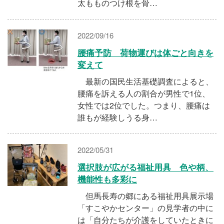
太もものつけ根を骨…
2022/09/16
腰痛予防 荷物運びは体ごと向きを
変えて
最新の国民生活基礎調査によると、
腰痛を訴える人の割合が男性で1位、
女性では2位でした。つまり、腰痛は
誰もが経験しうる身…
2022/05/31
選択肢が広がる福祉用具 色や柄、
機能性も多彩に
但馬長寿の郷にある福祉用具展示場
「すこやかセンター」の見学者の中に
は「自分たちが介護をしていたときに