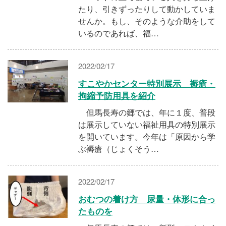
たり、引きずったりして動かしていま
せんか。もし、そのような介助をして
いるのであれば、福…
2022/02/17
すこやかセンター特別展示 褥瘡・
拘縮予防用具を紹介
但馬長寿の郷では、年に１度、普段
は展示していない福祉用具の特別展示
を開いています。今年は「原因から学
ぶ褥瘡（じょくそう…
2022/02/17
おむつの着け方 尿量・体形に合っ
たものを