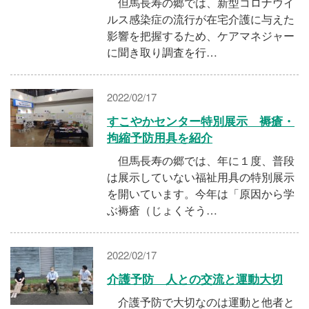
但馬長寿の郷では、新型コロナウイ
ルス感染症の流行が在宅介護に与えた
影響を把握するため、ケアマネジャー
に聞き取り調査を行…
2022/02/17
すこやかセンター特別展示 褥瘡・
拘縮予防用具を紹介
但馬長寿の郷では、年に１度、普段
は展示していない福祉用具の特別展示
を開いています。今年は「原因から学
ぶ褥瘡（じょくそう…
2022/02/17
介護予防 人との交流と運動大切
介護予防で大切なのは運動と他者と