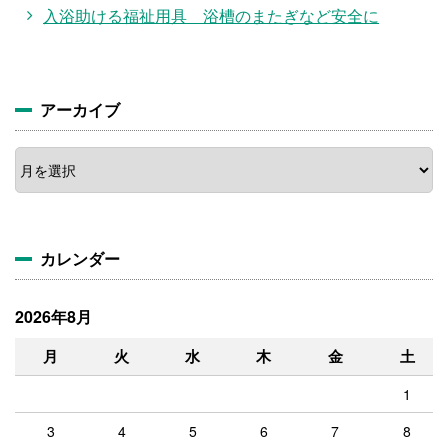
入浴助ける福祉用具 浴槽のまたぎなど安全に
アーカイブ
カレンダー
2026年8月
月
火
水
木
金
土
1
3
4
5
6
7
8