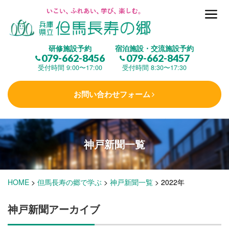
但馬長寿の郷とは
研修施設予約
宿泊施設・交流施設予約
079-662-8456
079-662-8457
集 う
(研修施設)
受付時間 9:00〜17:00
受付時間 8:30〜17:30
お問い合わせフォーム
楽しむ
(交流施設・事業)
神戸新聞一覧
学 ぶ
(健康福祉)
HOME
>
但馬長寿の郷で学ぶ
>
神戸新聞一覧
>
2022年
泊まる
(宿泊)
神戸新聞アーカイブ