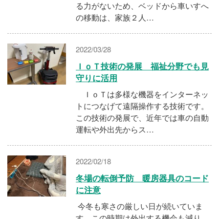
る力がないため、ベッドから車いすへ
の移動は、家族２人…
2022/03/28
ＩｏＴ技術の発展 福祉分野でも見
守りに活用
ＩｏＴは多様な機器をインターネッ
トにつなげて遠隔操作する技術です。
この技術の発展で、近年では車の自動
運転や外出先からス…
2022/02/18
冬場の転倒予防 暖房器具のコード
に注意
今冬も寒さの厳しい日が続いていま
す。この時期は外出する機会も減り、