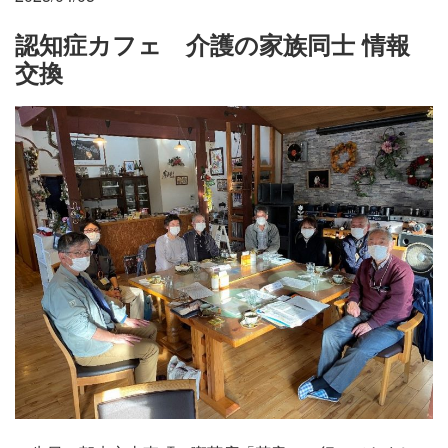
施設・料金
認知症カフェ 介護の家族同士 情報
交換
アクセス