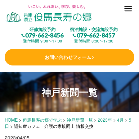
但馬長寿の郷とは
研修施設予約
宿泊施設・交流施設予約
079-662-8456
079-662-8457
集 う
(研修施設)
受付時間 9:00〜17:00
受付時間 8:30〜17:30
お問い合わせフォーム
楽しむ
(交流施設・事業)
学 ぶ
(健康福祉)
神戸新聞一覧
泊まる
(宿泊)
HOME
>
但馬長寿の郷で学ぶ
>
神戸新聞一覧
>
2023年
>
4月
>
5
日
>
認知症カフェ 介護の家族同士 情報交換
2023/04/05