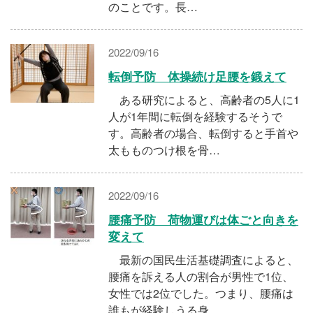
のことです。長…
2022/09/16
転倒予防 体操続け足腰を鍛えて
ある研究によると、高齢者の5人に1
人が1年間に転倒を経験するそうで
す。高齢者の場合、転倒すると手首や
太もものつけ根を骨…
2022/09/16
腰痛予防 荷物運びは体ごと向きを
変えて
最新の国民生活基礎調査によると、
腰痛を訴える人の割合が男性で1位、
女性では2位でした。つまり、腰痛は
誰もが経験しうる身…