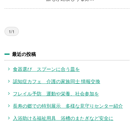
1/1
最近の投稿
食器選び スプーンに合う皿を
認知症カフェ 介護の家族同士 情報交換
フレイル予防 運動や栄養、社会参加を
長寿の郷での特別展示 多様な見守りセンター紹介
入浴助ける福祉用具 浴槽のまたぎなど安全に