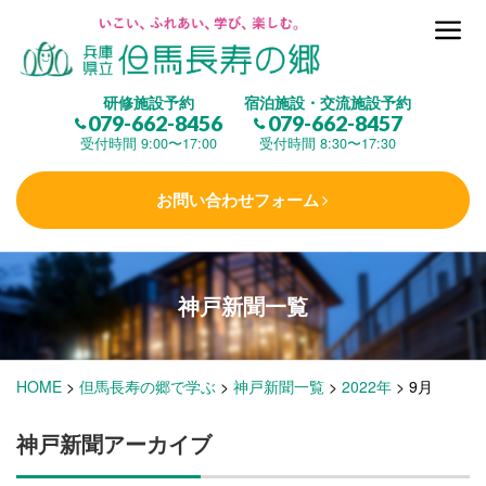
但馬長寿の郷とは
研修施設予約
宿泊施設・交流施設予約
079-662-8456
079-662-8457
集 う
(研修施設)
受付時間 9:00〜17:00
受付時間 8:30〜17:30
お問い合わせフォーム
楽しむ
(交流施設・事業)
神戸新聞一覧
学 ぶ
(健康福祉)
HOME
>
但馬長寿の郷で学ぶ
>
神戸新聞一覧
>
2022年
>
9月
泊まる
(宿泊)
神戸新聞アーカイブ