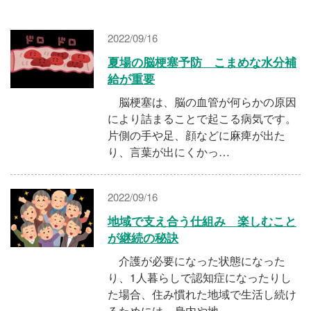
施設・料金
2022/09/16
アクセス
夏場の脳梗塞予防 こまめな水分補
給が重要
脳梗塞は、脳の血管が何らかの原因
により詰まることで起こる病気です。
片側の手や足、顔などに麻痺が出た
り、言葉が出にくかっ…
2022/09/16
地域で支え合う仕組み 楽しむこと
が継続の秘訣
介護が必要になった状態になった
り、1人暮らしで認知症になったりし
た場合、住み慣れた地域で生活し続け
るためには、身内や地…