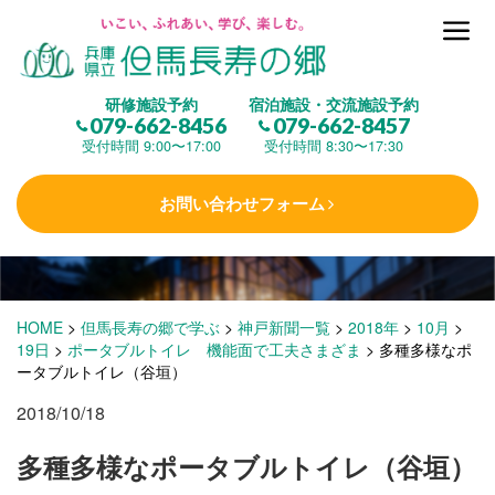
但馬長寿の郷とは
研修施設予約
宿泊施設・交流施設予約
079-662-8456
079-662-8457
集 う
(研修施設)
受付時間 9:00〜17:00
受付時間 8:30〜17:30
お問い合わせフォーム
楽しむ
(交流施設・事業)
学 ぶ
(健康福祉)
HOME
>
但馬長寿の郷で学ぶ
>
神戸新聞一覧
>
2018年
>
10月
>
19日
>
ポータブルトイレ 機能面で工夫さまざま
>
多種多様なポ
ータブルトイレ（谷垣）
泊まる
(宿泊)
2018/10/18
多種多様なポータブルトイレ（谷垣）