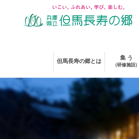
集 う
但馬長寿の郷とは
(研修施設)