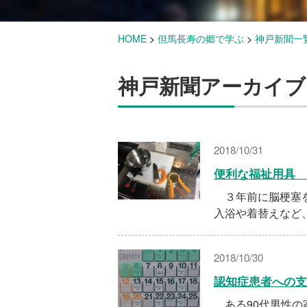
HOME
>
但馬長寿の郷で学ぶ
>
神戸新聞一
神戸新聞アーカイブ
2018/10/31
便利な福祉用具 
３年前に脳梗塞を
入浴や着替えなど
2018/10/30
認知症患者への
ある90代男性の