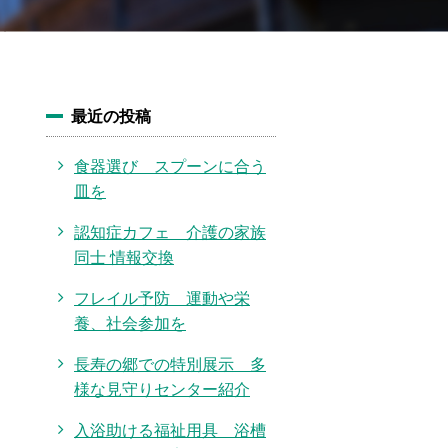
最近の投稿
食器選び スプーンに合う
皿を
認知症カフェ 介護の家族
同士 情報交換
フレイル予防 運動や栄
養、社会参加を
長寿の郷での特別展示 多
様な見守りセンター紹介
入浴助ける福祉用具 浴槽