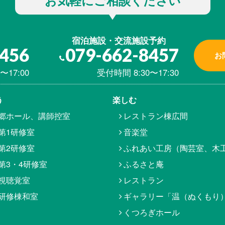
お気軽にご相談ください
宿泊施設・交流施設予約
8456
079-662-8457
お
〜17:00
受付時間 8:30〜17:30
う
楽しむ
郷ホール、講師控室
レストラン棟広間
第1研修室
音楽堂
第2研修室
ふれあい工房（陶芸室、木
第3・4研修室
ふるさと庵
視聴覚室
レストラン
研修棟和室
ギャラリー「温（ぬくもり
くつろぎホール