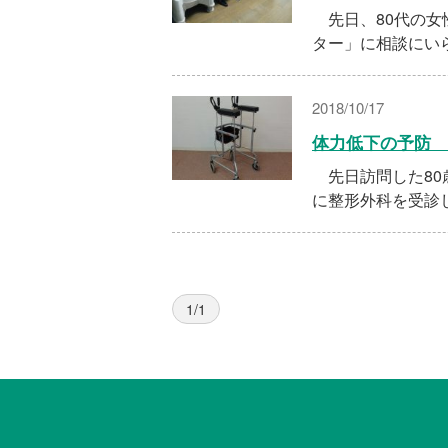
先日、80代の女
ター」に相談にい
2018/10/17
体力低下の予防 
先日訪問した80
に整形外科を受診
1/1