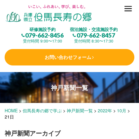
但馬長寿の郷とは
研修施設予約
宿泊施設・交流施設予約
079-662-8456
079-662-8457
集 う
(研修施設)
受付時間 9:00〜17:00
受付時間 8:30〜17:30
お問い合わせフォーム
楽しむ
(交流施設・事業)
神戸新聞一覧
学 ぶ
(健康福祉)
HOME
>
但馬長寿の郷で学ぶ
>
神戸新聞一覧
>
2022年
>
10月
>
泊まる
(宿泊)
21日
神戸新聞アーカイブ