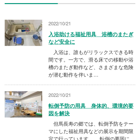
施設・料金
2022/10/21
アクセス
入浴助ける福祉用具 浴槽のまたぎ
など安全に
入浴は、誰もがリラックスできる時
間です。一方で、滑る床での移動や浴
槽のまたぎ動作など、さまざまな危険
が潜む動作を伴いま…
2022/10/21
転倒予防の用具 身体的、環境的要
因を解決
但馬長寿の郷では、転倒予防をテー
マにした福祉用具などの展示を期間限
定で行っています。 転倒の要因に